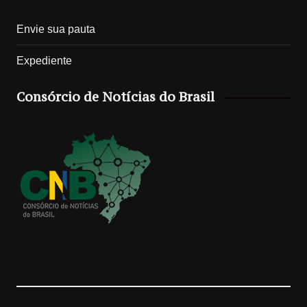
n
i
o
o
Envie sua pauta
s
k
o
u
Expediente
t
T
g
T
Consórcio de Notícias do Brasil
a
o
l
u
g
k
e
b
r
M
e
a
a
C
m
p
h
s
a