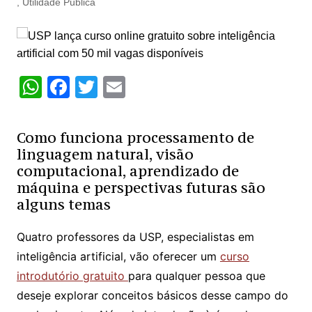
,
Utilidade Pública
W
F
T
E
h
a
w
m
at
c
itt
ai
Como funciona processamento de
s
e
er
l
linguagem natural, visão
computacional, aprendizado de
A
b
máquina e perspectivas futuras são
p
o
alguns temas
p
o
k
Quatro professores da USP, especialistas em
inteligência artificial, vão oferecer um
curso
introdutório gratuito
para qualquer pessoa que
deseje explorar conceitos básicos desse campo do