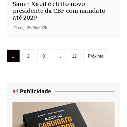
Samir Xaud é eleito novo
presidente da CBF com mandato
até 2029
seg, 26/05/2025
Paginação
1
2
3
…
12
Próximo
de
posts
Publicidade