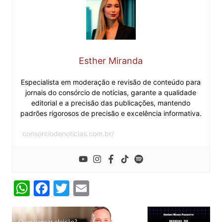
Esther Miranda
Especialista em moderação e revisão de conteúdo para
jornais do consórcio de notícias, garante a qualidade
editorial e a precisão das publicações, mantendo
padrões rigorosos de precisão e excelência informativa.
consorciodenoticias.com.br/
W
F
T
E
h
a
w
m
at
c
itt
ai