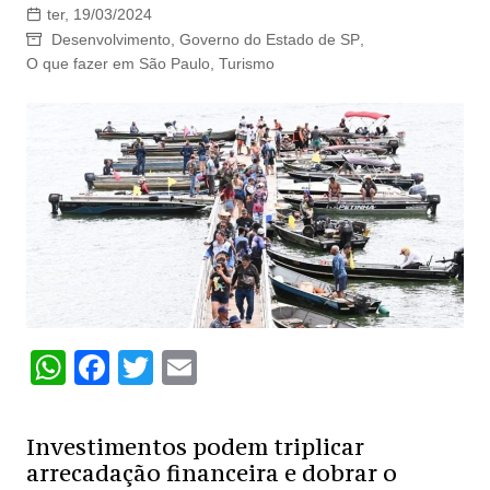
ter, 19/03/2024
Desenvolvimento
,
Governo do Estado de SP
,
O que fazer em São Paulo
,
Turismo
W
F
T
E
h
a
w
m
at
c
itt
ai
Investimentos podem triplicar
s
e
er
l
arrecadação financeira e dobrar o