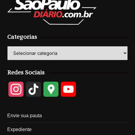
Categorias
Categorias
Redes Sociais
I
T
G
Y
n
i
o
o
Envie sua pauta
s
k
o
u
Expediente
t
T
g
T