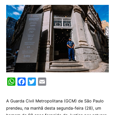
W
F
T
E
h
a
w
m
at
c
itt
ai
A Guarda Civil Metropolitana (GCM) de São Paulo
s
e
er
l
prendeu, na manhã desta segunda-feira (28), um
A
b