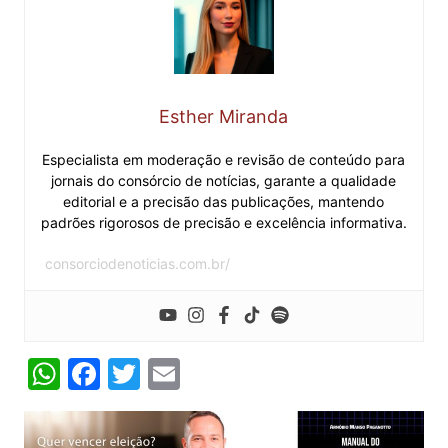
Esther Miranda
Especialista em moderação e revisão de conteúdo para
jornais do consórcio de notícias, garante a qualidade
editorial e a precisão das publicações, mantendo
padrões rigorosos de precisão e excelência informativa.
consorciodenoticias.com.br/
W
F
T
E
h
a
w
m
at
c
itt
ai