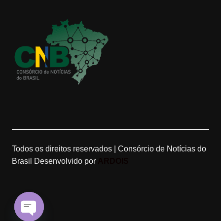
g
k
e
b
r
M
e
a
a
C
m
p
h
s
a
n
Todos os direitos reservados | Consórcio de Notícias do
Brasil
Desenvolvido por
ARDOIS
n
e