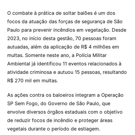
at
c
itt
ai
O combate à prática de soltar balões é um dos
s
e
er
l
focos da atuação das forças de segurança de São
A
b
Paulo para prevenir incêndios em vegetação. Desde
p
o
2023, no início desta gestão, 70 pessoas foram
p
o
autuadas, além da aplicação de R$ 4 milhões em
k
multas. Somente neste ano, a Polícia Militar
Ambiental já identificou 11 eventos relacionados à
atividade criminosa e autuou 15 pessoas, resultando
R$ 270 mil em multas.
As ações contra os baloeiros integram a Operação
SP Sem Fogo, do Governo de São Paulo, que
envolve diversos órgãos estaduais com o objetivo
de reduzir focos de incêndio e proteger áreas
vegetais durante o período de estiagem.