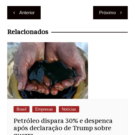
Navegação
Anterior
Próximo
de
Post
Relacionados
Brasil
Empresas
Notícias
Petróleo dispara 30% e despenca
após declaração de Trump sobre