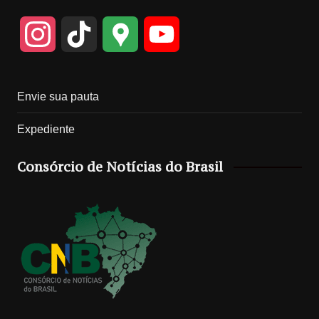
I
T
G
Y
n
i
o
o
Envie sua pauta
s
k
o
u
Expediente
t
T
g
T
Consórcio de Notícias do Brasil
a
o
l
u
g
k
e
b
r
M
e
a
a
C
m
p
h