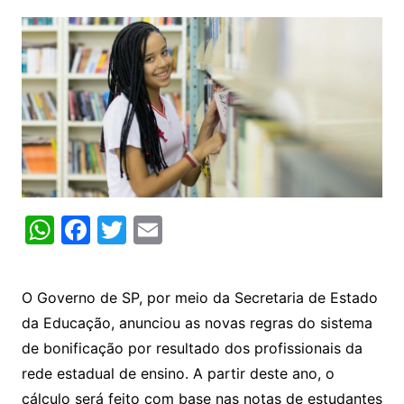
W
F
T
E
h
a
w
m
at
c
itt
ai
O Governo de SP, por meio da Secretaria de Estado
s
e
er
l
da Educação, anunciou as novas regras do sistema
A
b
de bonificação por resultado dos profissionais da
p
o
rede estadual de ensino. A partir deste ano, o
p
o
cálculo será feito com base nas notas de estudantes