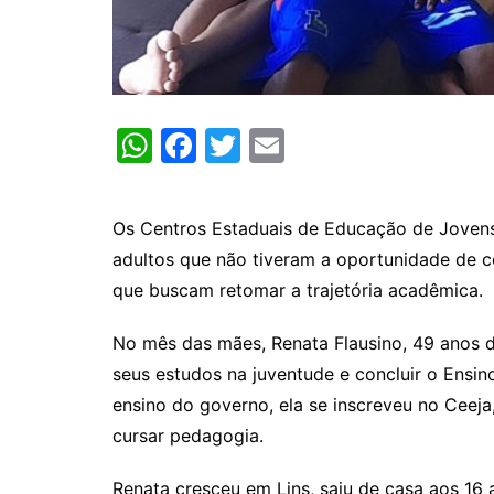
W
F
T
E
h
a
w
m
at
c
itt
ai
Os Centros Estaduais de Educação de Jovens 
s
e
er
l
adultos que não tiveram a oportunidade de c
A
b
que buscam retomar a trajetória acadêmica.
p
o
No mês das mães, Renata Flausino, 49 anos d
p
o
seus estudos na juventude e concluir o Ens
k
ensino do governo, ela se inscreveu no Ceeja
cursar pedagogia.
Renata cresceu em Lins, saiu de casa aos 16 