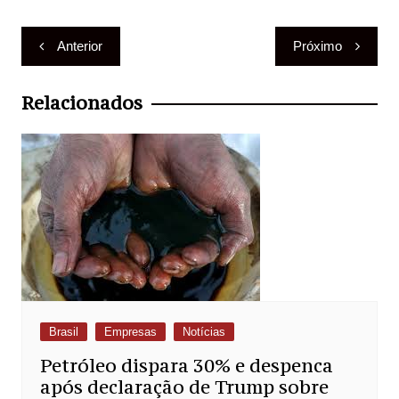
Navegação
Anterior
Próximo
de
Post
Relacionados
Brasil
Empresas
Notícias
Petróleo dispara 30% e despenca
após declaração de Trump sobre