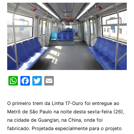
W
F
T
E
h
a
w
m
at
c
itt
ai
O primeiro trem da Linha 17-Ouro foi entregue ao
s
e
er
l
Metrô de São Paulo na noite desta sexta-feira (26),
A
b
na cidade de Guang’an, na China, onde foi
p
o
fabricado. Projetada especialmente para o projeto