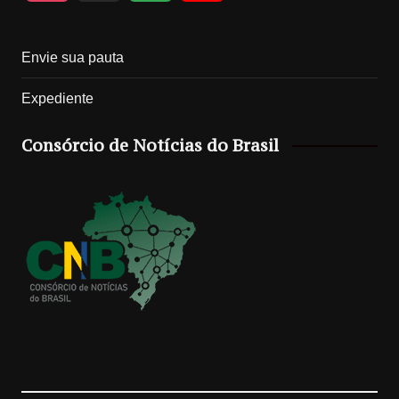
n
i
o
o
Envie sua pauta
s
k
o
u
Expediente
t
T
g
T
Consórcio de Notícias do Brasil
a
o
l
u
g
k
e
b
r
M
e
a
a
C
m
p
h
s
a