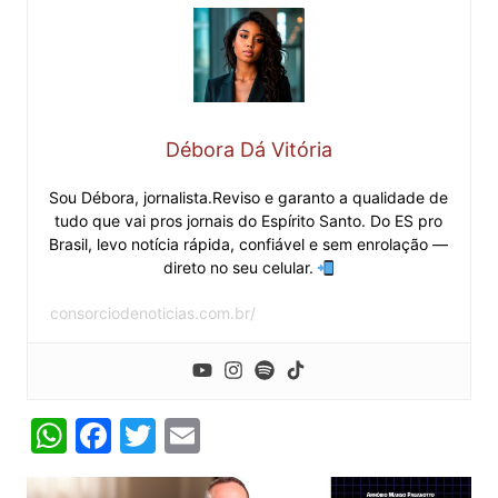
Débora Dá Vitória
Sou Débora, jornalista.Reviso e garanto a qualidade de
tudo que vai pros jornais do Espírito Santo. Do ES pro
Brasil, levo notícia rápida, confiável e sem enrolação —
direto no seu celular.
consorciodenoticias.com.br/
W
F
T
E
h
a
w
m