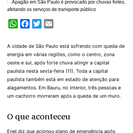
W
F
T
E
h
a
w
m
at
c
itt
ai
A cidade de São Paulo está sofrendo com queda de
s
e
er
l
energia em várias regiões, como o centro, zona
A
b
oeste e sul, após forte chuva atingir a capital
p
o
paulista nesta sexta-feira (11). Toda a capital
p
o
paulista também está em estado de atenção para
k
alagamentos. Em Bauru, no interior, três pessoas e
um cachorro morreram após a queda de um muro.
O que aconteceu
Enel diz que acionou plano de emergência após