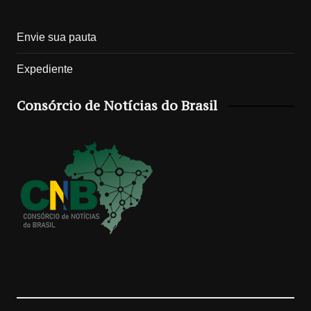
n
i
o
o
Envie sua pauta
s
k
o
u
Expediente
t
T
g
T
Consórcio de Notícias do Brasil
a
o
l
u
g
k
e
b
r
M
e
a
a
C
m
p
h
s
a