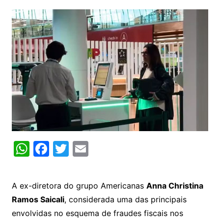
W
F
T
E
h
a
w
m
at
c
itt
ai
A ex-diretora do grupo Americanas
Anna Christina
s
e
er
l
Ramos Saicali
, considerada uma das principais
A
b
envolvidas no esquema de fraudes fiscais nos