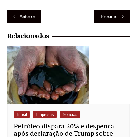
Navegação
Anterior
Próximo
de
Post
Relacionados
Brasil
Empresas
Notícias
Petróleo dispara 30% e despenca
após declaração de Trump sobre