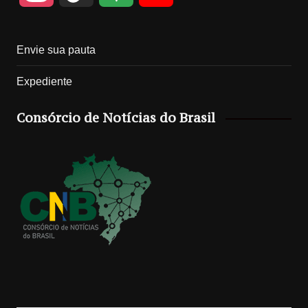
n
i
o
o
Envie sua pauta
s
k
o
u
Expediente
t
T
g
T
Consórcio de Notícias do Brasil
a
o
l
u
g
k
e
b
r
M
e
a
a
C
m
p
h
s
a