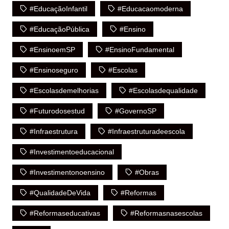
#EducaçãoInfantil
#educacaomoderna
#EducaçãoPública
#Ensino
#ensinoemSP
#EnsinoFundamental
#ensinoseguro
#escolas
#escolasdemelhorias
#escolasdequalidade
#futurodosestud
#GovernoSP
#infraestrutura
#infraestruturadeescola
#investimentoeducacional
#investimentonoensino
#obras
#QualidadeDeVida
#reformas
#reformaseducativas
#reformasnasescolas