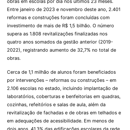
obras em escolas por dia nos últimos 23 meses.
A
b
Entre janeiro de 2023 e novembro deste ano, 2.401
p
o
reformas e construções foram concluídas com
p
o
investimento de mais de R$ 1,5 bilhão. O número
k
supera as 1.808 revitalizações finalizadas nos
quatro anos somados da gestão anterior (2019-
2022), registrando aumento de 32,7% no total de
obras.
Cerca de 1,1 milhão de alunos foram beneficiados
por intervenções – reformas ou construções – em
2.106 escolas no estado, incluindo implantação de
laboratórios, coberturas e benfeitorias em quadras,
cozinhas, refeitórios e salas de aula, além da
revitalização de fachadas e de obras em telhados e
em adequações de acessibilidade. Em menos de
dois anos, 41,3% das edificações escolares da rede