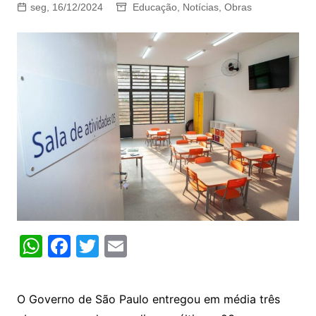
seg, 16/12/2024
Educação
,
Notícias
,
Obras
W
F
T
E
h
a
w
m
at
c
itt
ai
O Governo de São Paulo entregou em média três
s
e
er
l