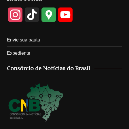
I
T
G
Y
n
i
o
o
Envie sua pauta
s
k
o
u
Expediente
t
T
g
T
Consórcio de Notícias do Brasil
a
o
l
u
g
k
e
b
r
M
e
a
a
C