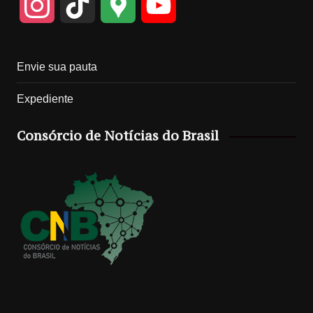
I
T
G
Y
n
i
o
o
Envie sua pauta
s
k
o
u
Expediente
t
T
g
T
Consórcio de Notícias do Brasil
a
o
l
u
g
k
e
b
r
M
e
a
a
C
m
p
h