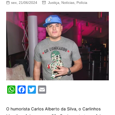
sex, 21/06/2024
Justiça
,
Notícias
,
Polícia
W
F
T
E
h
a
w
m
at
c
itt
ai
O humorista Carlos Alberto da Silva, o Carlinhos
s
e
er
l