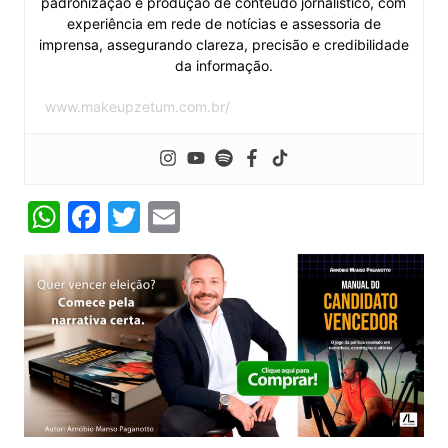
padronização e produção de conteúdo jornalístico, com
experiência em rede de notícias e assessoria de
imprensa, assegurando clareza, precisão e credibilidade
da informação.
www.makeupzetum.com.br/
W
F
T
E
h
a
w
m
at
c
itt
ai
s
e
er
l
A
b
p
o
p
o
k