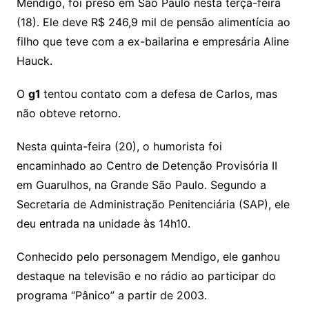
Mendigo, foi preso em São Paulo nesta terça-feira
A
b
(18). Ele deve R$ 246,9 mil de pensão alimentícia ao
p
o
filho que teve com a ex-bailarina e empresária Aline
p
o
Hauck.
k
O
g1
tentou contato com a defesa de Carlos, mas
não obteve retorno.
Nesta quinta-feira (20), o humorista foi
encaminhado ao Centro de Detenção Provisória II
em Guarulhos, na Grande São Paulo. Segundo a
Secretaria de Administração Penitenciária (SAP), ele
deu entrada na unidade às 14h10.
Conhecido pelo personagem Mendigo, ele ganhou
destaque na televisão e no rádio ao participar do
programa “Pânico” a partir de 2003.