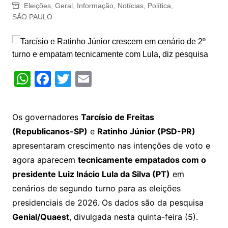
Eleições
,
Geral
,
Informação
,
Notícias
,
Política
,
SÃO PAULO
W
F
T
E
h
a
w
m
at
c
itt
ai
Os governadores
Tarcísio de Freitas
s
e
er
l
(Republicanos-SP)
e
Ratinho Júnior (PSD-PR)
A
b
apresentaram crescimento nas intenções de voto e
p
o
agora aparecem
tecnicamente empatados com o
p
o
presidente Luiz Inácio Lula da Silva (PT)
em
k
cenários de segundo turno para as eleições
presidenciais de 2026. Os dados são da pesquisa
Genial/Quaest
, divulgada nesta quinta-feira (5).