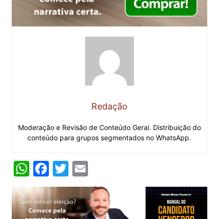
Redação
Moderação e Revisão de Conteúdo Geral. Distribuição do
conteúdo para grupos segmentados no WhatsApp.
W
F
T
E
h
a
w
m
at
c
itt
ai
s
e
er
l