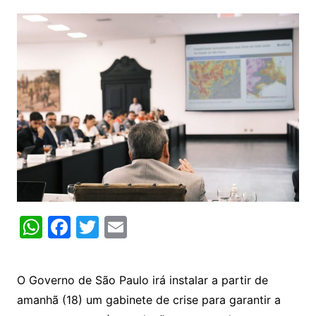
W
F
T
E
h
a
w
m
at
c
itt
ai
O Governo de São Paulo irá instalar a partir de
s
e
er
l
amanhã (18) um gabinete de crise para garantir a