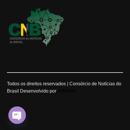
g
k
e
b
r
M
e
a
a
C
m
p
h
s
a
n
Todos os direitos reservados | Consórcio de Notícias do
Brasil
Desenvolvido por
ARDOIS
n
e
l
O