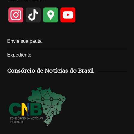
I
T
G
Y
n
i
o
o
Envie sua pauta
s
k
o
u
Expediente
t
T
g
T
Consórcio de Notícias do Brasil
a
o
l
u
g
k
e
b
r
M
e
a
a
C