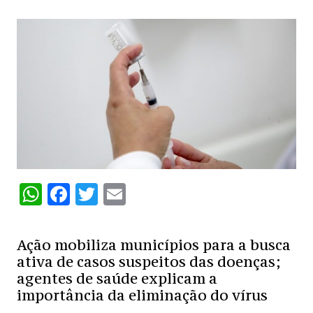
W
F
T
E
h
a
w
m
at
c
itt
ai
Ação mobiliza municípios para a busca
s
e
er
l
ativa de casos suspeitos das doenças;
agentes de saúde explicam a
A
b
importância da eliminação do vírus
p
o