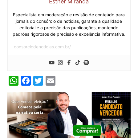
Esther Miranda
Especialista em moderação e revisão de conteúdo para
jornais do consórcio de notícias, garante a qualidade
editorial e a precisão das publicações, mantendo
padrões rigorosos de precisão e excelência informativa.
consorciodenoticias.com.br/
W
F
T
E
h
a
w
m
at
c
itt
ai
s
e
er
l
A
b
p
o