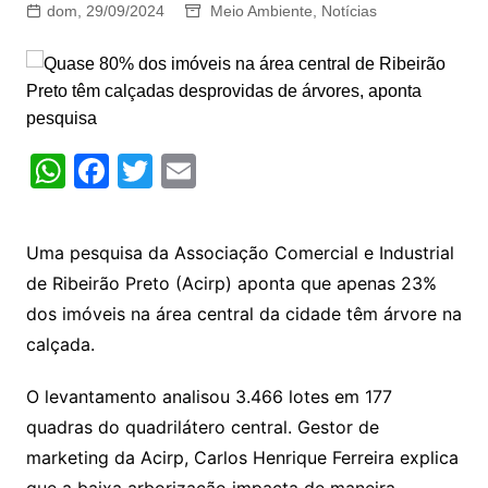
dom, 29/09/2024
Meio Ambiente
,
Notícias
W
F
T
E
h
a
w
m
at
c
itt
ai
Uma pesquisa da Associação Comercial e Industrial
s
e
er
l
de Ribeirão Preto (Acirp) aponta que apenas 23%
A
b
dos imóveis na área central da cidade têm árvore na
p
o
calçada.
p
o
O levantamento analisou 3.466 lotes em 177
k
quadras do quadrilátero central. Gestor de
marketing da Acirp, Carlos Henrique Ferreira explica