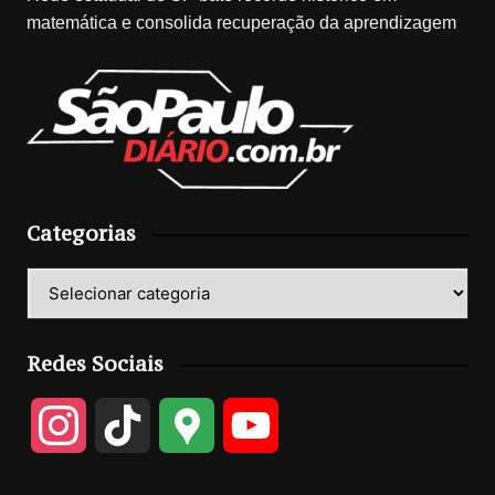
matemática e consolida recuperação da aprendizagem
Categorias
Categorias
Redes Sociais
I
T
G
Y
n
i
o
o