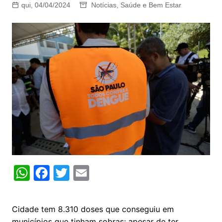
qui, 04/04/2024
Notícias
,
Saúde e Bem Estar
W
F
T
E
h
a
w
m
at
c
itt
ai
Cidade tem 8.310 doses que conseguiu em
s
e
er
l
municípios que tinham sobras; apesar de ter