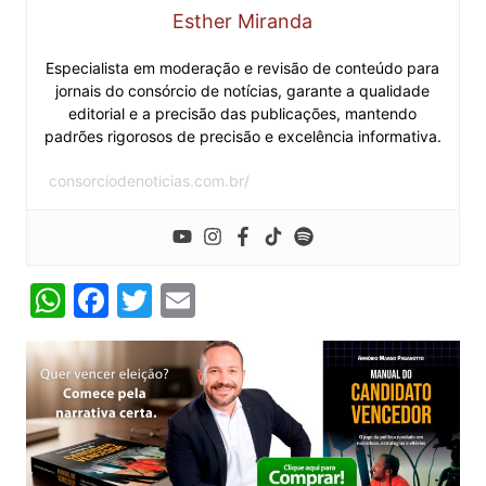
Esther Miranda
Especialista em moderação e revisão de conteúdo para
jornais do consórcio de notícias, garante a qualidade
editorial e a precisão das publicações, mantendo
padrões rigorosos de precisão e excelência informativa.
consorciodenoticias.com.br/
W
F
T
E
h
a
w
m
at
c
itt
ai
s
e
er
l
A
b
p
o