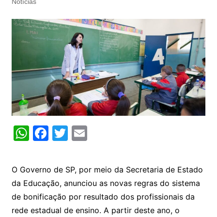
Notícias
W
F
T
E
h
a
w
m
at
c
itt
ai
O Governo de SP, por meio da Secretaria de Estado
s
e
er
l
da Educação, anunciou as novas regras do sistema
A
b
de bonificação por resultado dos profissionais da
p
o
rede estadual de ensino. A partir deste ano, o