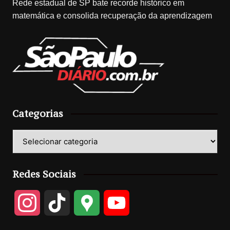
Rede estadual de SP bate recorde histórico em
matemática e consolida recuperação da aprendizagem
Categorias
Categorias
Redes Sociais
I
T
G
Y
n
i
o
o