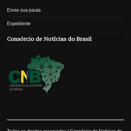
Envie sua pauta
s
k
o
u
Expediente
t
T
g
T
Consórcio de Notícias do Brasil
a
o
l
u
g
k
e
b
r
M
e
a
a
C
m
p
h
s
a
n