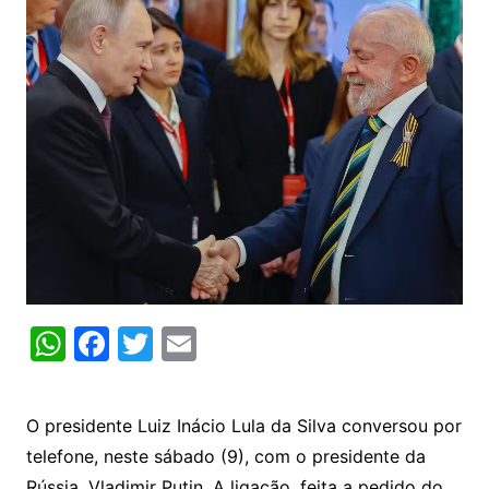
W
F
T
E
h
a
w
m
at
c
itt
ai
O presidente Luiz Inácio Lula da Silva conversou por
s
e
er
l
telefone, neste sábado (9), com o presidente da
A
b
Rússia, Vladimir Putin. A ligação, feita a pedido do