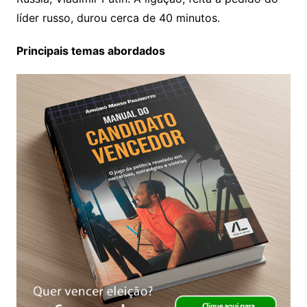
p
o
líder russo, durou cerca de 40 minutos.
p
o
Principais temas abordados
k