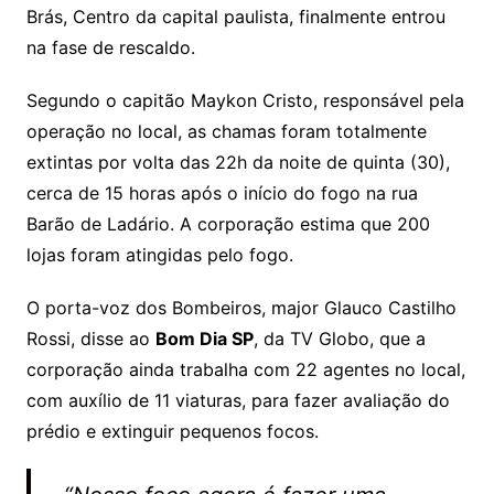
A
b
Brás, Centro da capital paulista, finalmente entrou
p
o
na fase de rescaldo.
p
o
Segundo o capitão Maykon Cristo, responsável pela
k
operação no local, as chamas foram totalmente
extintas por volta das 22h da noite de quinta (30),
cerca de 15 horas após o início do fogo na rua
Barão de Ladário. A corporação estima que 200
lojas foram atingidas pelo fogo.
O porta-voz dos Bombeiros, major Glauco Castilho
Rossi, disse ao
Bom Dia SP
, da TV Globo, que a
corporação ainda trabalha com 22 agentes no local,
com auxílio de 11 viaturas, para fazer avaliação do
prédio e extinguir pequenos focos.