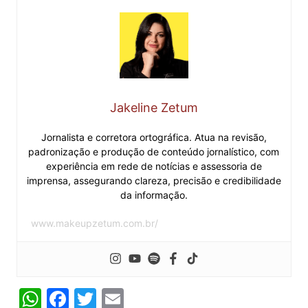
Jakeline Zetum
Jornalista e corretora ortográfica. Atua na revisão,
padronização e produção de conteúdo jornalístico, com
experiência em rede de notícias e assessoria de
imprensa, assegurando clareza, precisão e credibilidade
da informação.
www.makeupzetum.com.br/
W
F
T
E