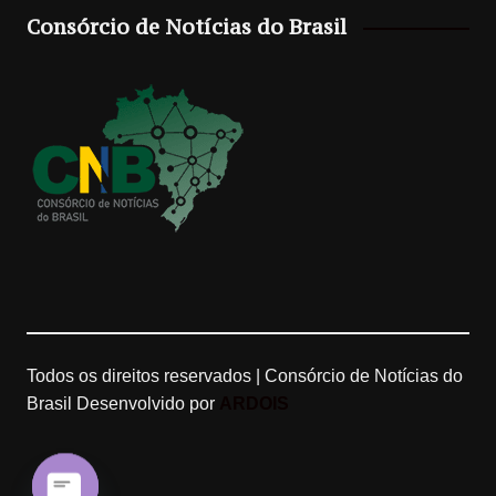
Consórcio de Notícias do Brasil
a
o
l
u
g
k
e
b
r
M
e
a
a
C
m
p
h
s
a
n
Todos os direitos reservados | Consórcio de Notícias do
Brasil
Desenvolvido por
ARDOIS
n
e