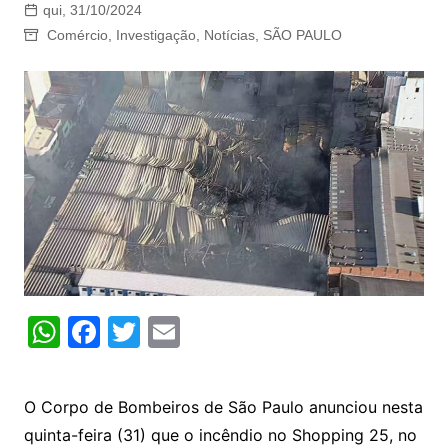
qui, 31/10/2024
Comércio
,
Investigação
,
Notícias
,
SÃO PAULO
W
F
T
E
h
a
w
m
at
c
itt
ai
O Corpo de Bombeiros de São Paulo anunciou nesta
s
e
er
l
quinta-feira (31) que o incêndio no Shopping 25, no