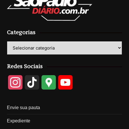
Categorias
Categorias
Redes Sociais
I
T
G
Y
n
i
o
o
Envie sua pauta
s
k
o
u
Expediente
t
T
g
T