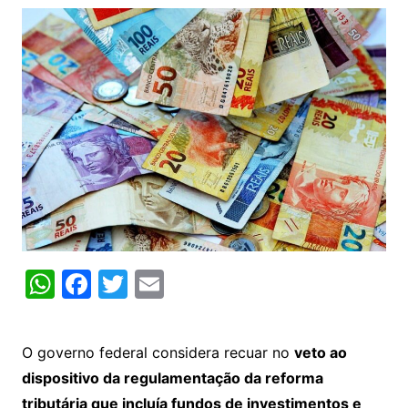
W
F
T
E
h
a
w
m
at
c
itt
ai
O governo federal considera recuar no
veto ao
s
e
er
l
dispositivo da regulamentação da reforma
A
b
tributária que incluía fundos de investimentos e