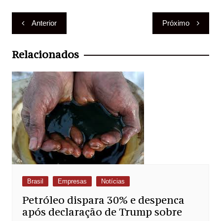
Navegação
Anterior
Próximo
de
Post
Relacionados
Brasil
Empresas
Notícias
Petróleo dispara 30% e despenca
após declaração de Trump sobre