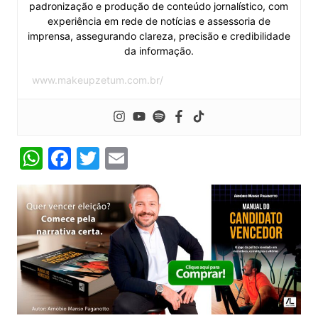
padronização e produção de conteúdo jornalístico, com
experiência em rede de notícias e assessoria de
imprensa, assegurando clareza, precisão e credibilidade
da informação.
www.makeupzetum.com.br/
W
F
T
E
h
a
w
m
at
c
itt
ai
s
e
er
l
A
b
p
o
p
o
k