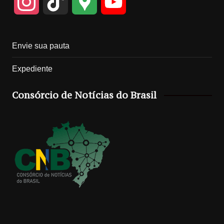
I
T
G
Y
n
i
o
o
Envie sua pauta
s
k
o
u
Expediente
t
T
g
T
Consórcio de Notícias do Brasil
a
o
l
u
g
k
e
b
r
M
e
a
a
C
m
p
h