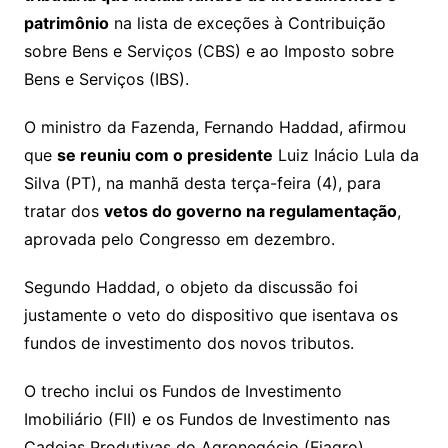
p
o
patrimônio
na lista de exceções à Contribuição
p
o
sobre Bens e Serviços (CBS) e ao Imposto sobre
k
Bens e Serviços (IBS).
O ministro da Fazenda, Fernando Haddad, afirmou
que
se reuniu com o presidente
Luiz Inácio Lula da
Silva (PT), na manhã desta terça-feira (4), para
tratar dos
vetos do governo na regulamentação
,
aprovada pelo Congresso em dezembro.
Segundo Haddad, o objeto da discussão foi
justamente o veto do dispositivo que isentava os
fundos de investimento dos novos tributos.
O trecho inclui os Fundos de Investimento
Imobiliário (FII) e os Fundos de Investimento nas
Cadeias Produtivas do Agronegócio (Fiagro).