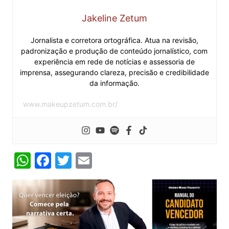
Jakeline Zetum
Jornalista e corretora ortográfica. Atua na revisão,
padronização e produção de conteúdo jornalístico, com
experiência em rede de notícias e assessoria de
imprensa, assegurando clareza, precisão e credibilidade
da informação.
www.makeupzetum.com.br/
W
F
T
E
h
a
w
m
at
c
itt
ai
s
e
er
l
A
b