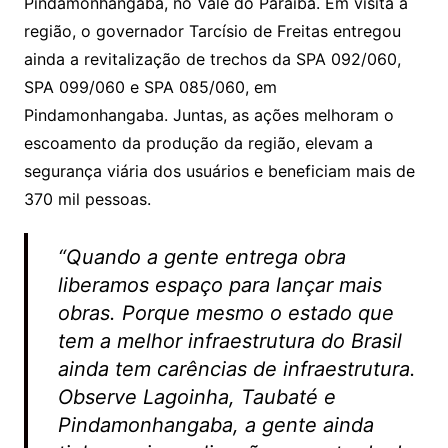
p
o
Pindamonhangaba, no Vale do Paraíba. Em visita à
p
o
região, o governador Tarcísio de Freitas entregou
k
ainda a revitalização de trechos da SPA 092/060,
SPA 099/060 e SPA 085/060, em
Pindamonhangaba. Juntas, as ações melhoram o
escoamento da produção da região, elevam a
segurança viária dos usuários e beneficiam mais de
370 mil pessoas.
“Quando a gente entrega obra
liberamos espaço para lançar mais
obras. Porque mesmo o estado que
tem a melhor infraestrutura do Brasil
ainda tem carências de infraestrutura.
Observe Lagoinha, Taubaté e
Pindamonhangaba, a gente ainda