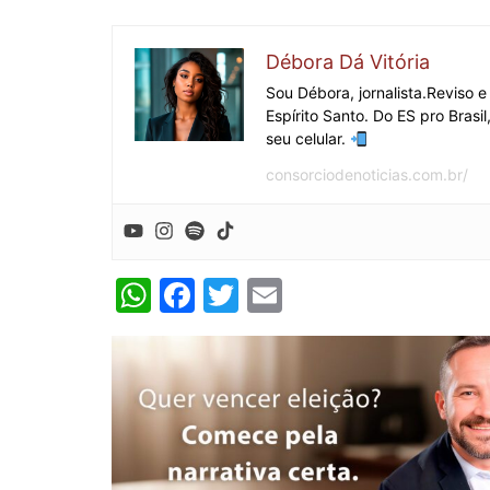
Débora Dá Vitória
Sou Débora, jornalista.Reviso e
Espírito Santo. Do ES pro Brasil
seu celular.
consorciodenoticias.com.br/
W
F
T
E
h
a
w
m
at
c
itt
ai
s
e
er
l
A
b
p
o