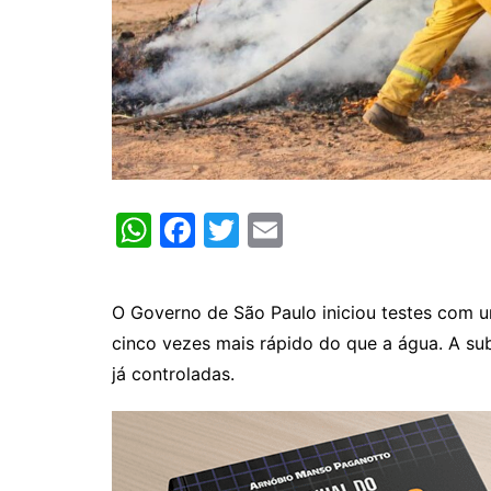
W
F
T
E
h
a
w
m
at
c
itt
ai
O Governo de São Paulo iniciou testes com u
s
e
er
l
cinco vezes mais rápido do que a água. A su
A
b
já controladas.
p
o
p
o
k