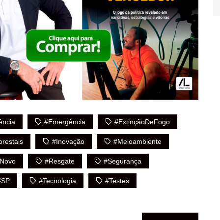
iência
#Emergência
#ExtinçãoDeFogo
orestais
#Inovação
#Meioambiente
oNovo
#Resgate
#segurança
#SP
#Tecnologia
#Testes