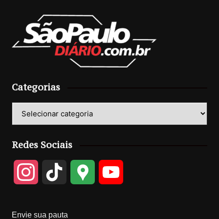
Categorias
Categorias
Redes Sociais
I
T
G
Y
n
i
o
o
Envie sua pauta