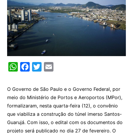
W
F
T
E
h
a
w
m
at
c
itt
ai
O Governo de São Paulo e o Governo Federal, por
s
e
er
l
meio do Ministério de Portos e Aeroportos (MPor),
A
b
formalizaram, nesta quarta-feira (12), o convênio
p
o
que viabiliza a construção do túnel imerso Santos-
p
o
Guarujá. Com isso, o edital com os documentos do
projeto será publicado no dia 27 de fevereiro. O