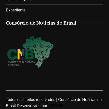
s
k
o
u
Expediente
t
T
g
T
Consórcio de Notícias do Brasil
a
o
l
u
g
k
e
b
r
M
e
a
a
C
m
p
h
s
a
n
Todos os direitos reservados | Consórcio de Notícias do
Brasil
Desenvolvido por
ARDOIS