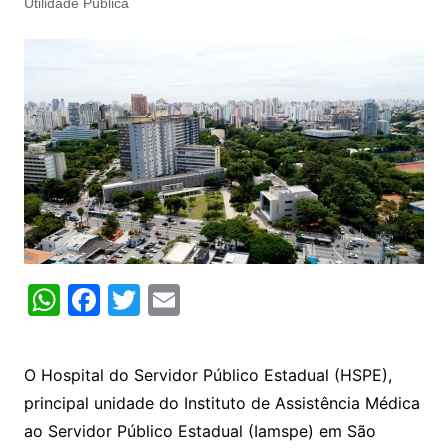
Utilidade Pública
W
F
T
E
h
a
w
m
at
c
itt
ai
O Hospital do Servidor Público Estadual (HSPE),
s
e
er
l
principal unidade do Instituto de Assistência Médica
A
b
ao Servidor Público Estadual (Iamspe) em São