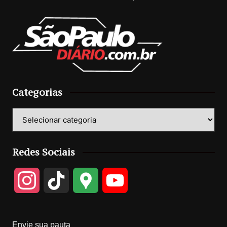
Categorias
Categorias
Redes Sociais
I
T
G
Y
n
i
o
o
Envie sua pauta