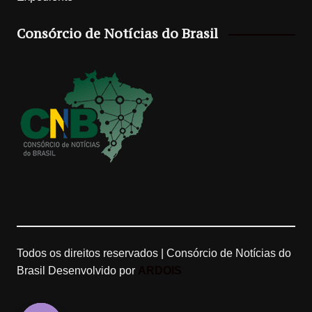
t
T
g
T
Consórcio de Notícias do Brasil
a
o
l
u
g
k
e
b
r
M
e
a
a
C
m
p
h
s
a
n
Todos os direitos reservados | Consórcio de Notícias do
Brasil
Desenvolvido por
ARDOIS
n