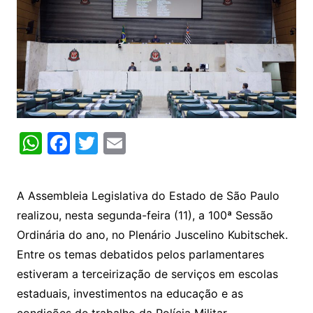
W
F
T
E
h
a
w
m
at
c
itt
ai
A Assembleia Legislativa do Estado de São Paulo
s
e
er
l
realizou, nesta segunda-feira (11), a 100ª Sessão
A
b
Ordinária do ano, no Plenário Juscelino Kubitschek.
p
o
Entre os temas debatidos pelos parlamentares
p
o
estiveram a terceirização de serviços em escolas
k
estaduais, investimentos na educação e as
condições de trabalho da Polícia Militar.