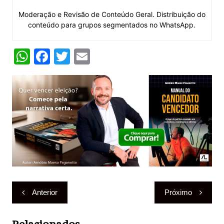
Moderação e Revisão de Conteúdo Geral. Distribuição do
conteúdo para grupos segmentados no WhatsApp.
W
F
T
E
h
a
w
m
at
c
itt
ai
s
e
er
l
A
b
p
o
p
o
k
Navegação
Anterior
Próximo
de
Post