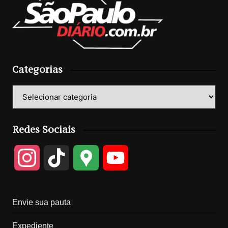
Categorias
Categorias
Redes Sociais
I
T
G
Y
n
i
o
o
Envie sua pauta
s
k
o
u
Expediente