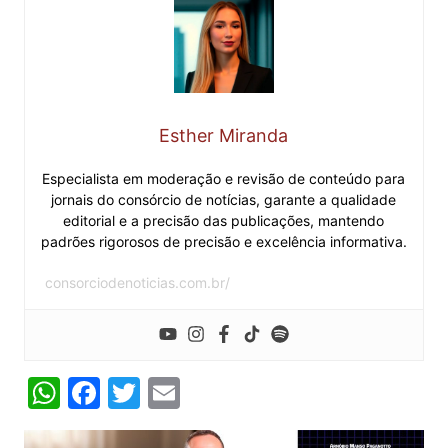
Esther Miranda
Especialista em moderação e revisão de conteúdo para
jornais do consórcio de notícias, garante a qualidade
editorial e a precisão das publicações, mantendo
padrões rigorosos de precisão e excelência informativa.
consorciodenoticias.com.br/
W
F
T
E
h
a
w
m