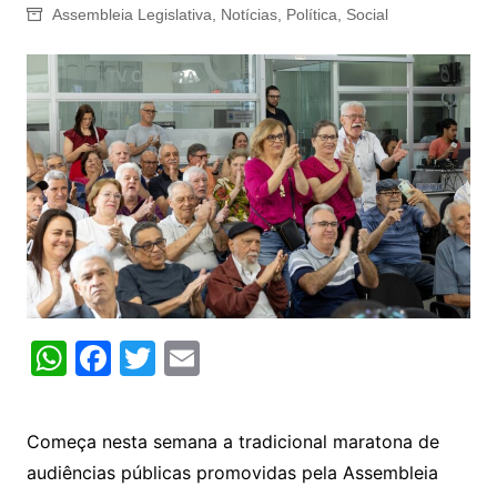
Assembleia Legislativa
,
Notícias
,
Política
,
Social
W
F
T
E
h
a
w
m
at
c
itt
ai
Começa nesta semana a tradicional maratona de
s
e
er
l
audiências públicas promovidas pela Assembleia