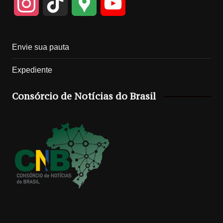
I
T
G
Y
n
i
o
o
Envie sua pauta
s
k
o
u
Expediente
t
T
g
T
Consórcio de Notícias do Brasil
a
o
l
u
g
k
e
b
r
M
e
a
a
C
m
p
h