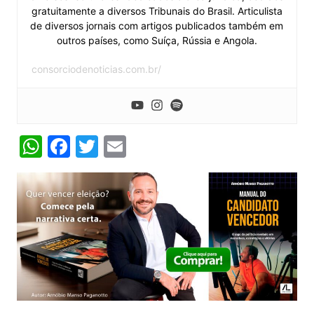
gratuitamente a diversos Tribunais do Brasil. Articulista
de diversos jornais com artigos publicados também em
outros países, como Suíça, Rússia e Angola.
consorciodenoticias.com.br/
W
F
T
E
h
a
w
m
at
c
itt
ai
s
e
er
l
A
b
p
o
p
o
k