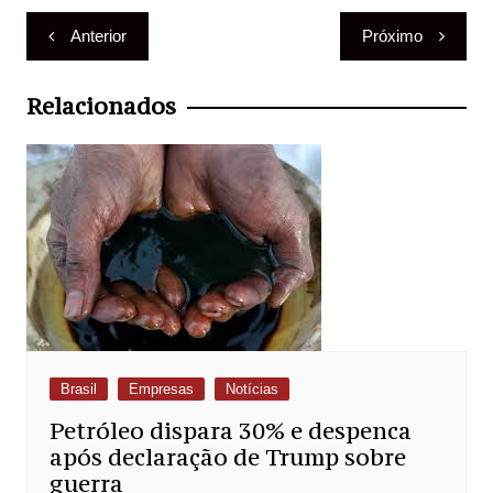
Navegação
Anterior
Próximo
de
Post
Relacionados
Brasil
Empresas
Notícias
Petróleo dispara 30% e despenca
após declaração de Trump sobre
guerra