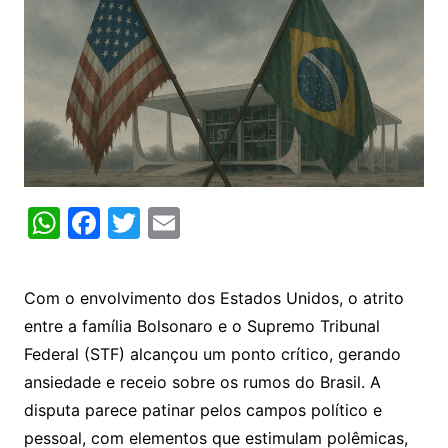
W
F
T
E
h
a
w
m
at
c
itt
ai
Com o envolvimento dos Estados Unidos, o atrito
s
e
er
l
entre a família Bolsonaro e o Supremo Tribunal
A
b
Federal (STF) alcançou um ponto crítico, gerando
p
o
ansiedade e receio sobre os rumos do Brasil. A
p
o
disputa parece patinar pelos campos político e
k
pessoal, com elementos que estimulam polêmicas,