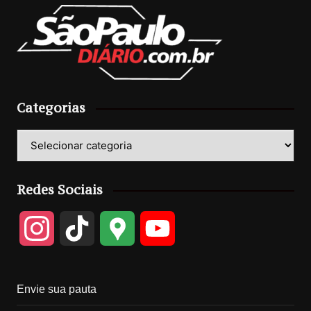
Categorias
Categorias
Redes Sociais
I
T
G
Y
n
i
o
o
Envie sua pauta
s
k
o
u