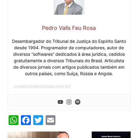
Pedro Valls Feu Rosa
Desembargador do Tribunal de Justiça do Espírito Santo
desde 1994. Programador de computadores, autor de
diversos “softwares” dedicados à área jurídica, cedidos
gratuitamente a diversos Tribunais do Brasil. Articulista
de diversos jornais com artigos publicados também em
outros países, como Suíça, Rússia e Angola.
consorciodenoticias.com.br/
W
F
T
E
h
a
w
m