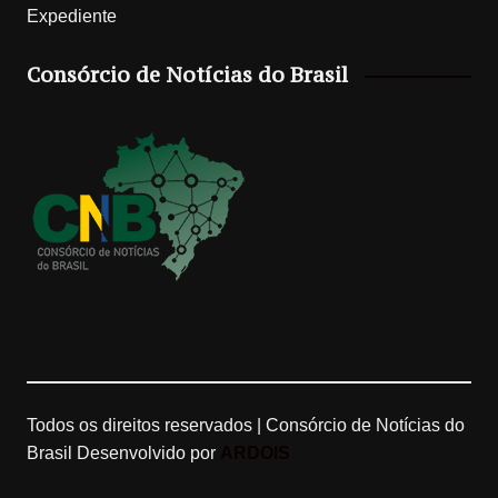
Expediente
t
T
g
T
Consórcio de Notícias do Brasil
a
o
l
u
g
k
e
b
r
M
e
a
a
C
m
p
h
s
a
n
Todos os direitos reservados | Consórcio de Notícias do
Brasil
Desenvolvido por
ARDOIS
n