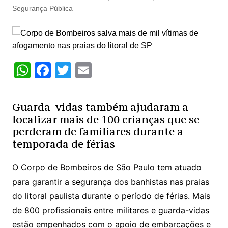
Segurança Pública
W
F
T
E
h
a
w
m
at
c
itt
ai
Guarda-vidas também ajudaram a
s
e
er
l
localizar mais de 100 crianças que se
perderam de familiares durante a
A
b
temporada de férias
p
o
p
o
O Corpo de Bombeiros de São Paulo tem atuado
k
para garantir a segurança dos banhistas nas praias
do litoral paulista durante o período de férias. Mais
de 800 profissionais entre militares e guarda-vidas
estão empenhados com o apoio de embarcações e