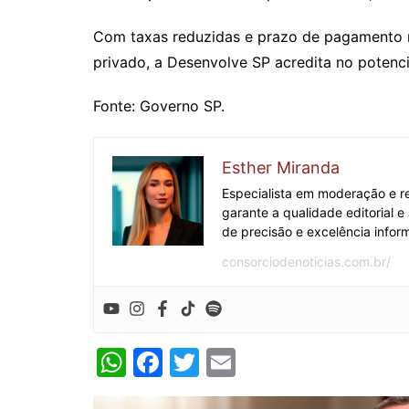
Com taxas reduzidas e prazo de pagamento m
privado, a Desenvolve SP acredita no potenci
Fonte: Governo SP.
Esther Miranda
Especialista em moderação e re
garante a qualidade editorial 
de precisão e excelência inform
consorciodenoticias.com.br/
W
F
T
E
h
a
w
m