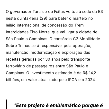
h
a
w
m
at
c
itt
ai
O governador Tarcísio de Feitas voltou à sede da B3
s
e
er
l
nesta quinta-feira (29) para bater o martelo no
A
b
leilão internacional de concessão do Trem
p
o
Intercidades Eixo Norte, que vai ligar a cidade de
p
o
São Paulo a Campinas. O consórcio C2 Mobilidade
k
Sobre Trilhos será responsável pela operação,
manutenção, modernização e exploração das
receitas geradas por 30 anos pelo transporte
ferroviário de passageiros entre São Paulo e
Campinas. O investimento estimado é de R$ 14,2
bilhões, em valor atualizado pelo IPCA em 2024.
“Este projeto é emblemático porque é