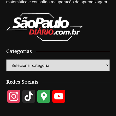
matemática e consolida recuperação da aprendizagem
Categorias
Categorias
Redes Sociais
I
T
G
Y
n
i
o
o