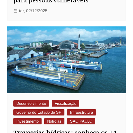
para pessoas vulneráveis
ter, 02/12/2025
Desenvolvimento
Fiscalização
Governo do Estado de SP
Infraestrutura
Investimento
Notícias
SÃO PAULO
Travessias hídricas: conheça os 14