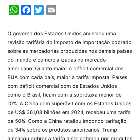
W
F
T
E
h
a
w
m
at
c
itt
ai
O governo dos Estados Unidos anunciou uma
s
e
er
l
revisão tarifária do imposto de importação cobrado
A
b
sobre as mercadorias produzidas nos demais países
p
o
do mundo e comercializadas no mercado
p
o
americano. Quanto maior o déficit comercial dos
k
EUA com cada país, maior a tarifa imposta. Países
com déficit comercial com os Estados Unidos ,
como o Brasil, ficam com a sobretaxa menor de
10%. A China com superávit com os Estados Unidos
de US$ 361,03 bilhões em 2024, recebeu uma tarifa
de 50%. Como a China retaliou impondo tarifação
de 34% sobre os produtos americanos, Trump
ameaçou dobrar a tarifa a ser cobrada por produtos