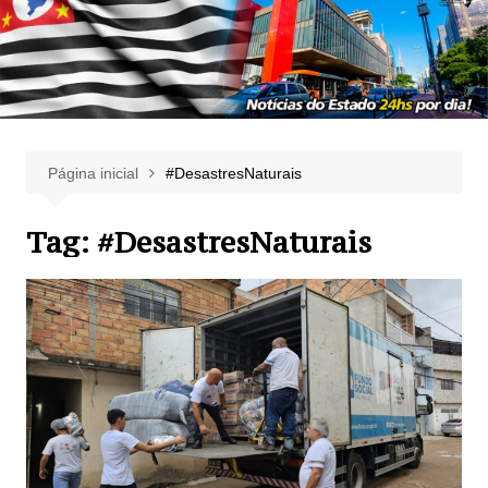
Página inicial
#DesastresNaturais
Tag:
#DesastresNaturais