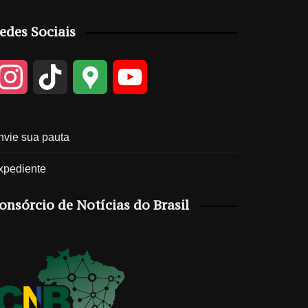
edes Sociais
I
T
G
Y
n
i
o
o
nvie sua pauta
s
k
o
u
xpediente
t
T
g
T
onsórcio de Notícias do Brasil
a
o
l
u
g
k
e
b
r
M
e