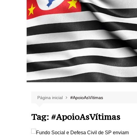
Página inicial
#ApoioAsVítimas
Tag:
#ApoioAsVítimas