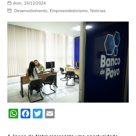
dom, 15/12/2024
Desenvolvimento
,
Empreendedorismo
,
Notícias
W
F
T
E
h
a
w
m
at
c
itt
ai