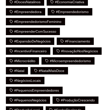
#DocesNatalinos
#EconomiaCriativa
#Empreendedora
#Empreendedorismo
#EmpreendedorismoFeminino
#EmpreenderComSucesso
#ExpansãoDeNegócios
#Financiamento
#IncentivoFinanceiro
#InovaçãoNosNegócios
#Microcrédito
#Microempreendedorismo
#Natal
#NatalMaisDoce
#NegóciosLocais
#PequenosEmpreendedores
#PequenosNegócios
#ProduçãoCrescendo