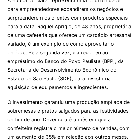
A época do Natal representa uma oportunidade
s
e
er
l
para empreendedores expandirem os negócios e
A
b
surpreenderem os clientes com produtos especiais
p
o
para a data. Raquel Aprigio, de 48 anos, proprietária
p
o
de uma cafeteria que oferece um cardápio artesanal
k
variado, é um exemplo de como aproveitar o
período. Pela segunda vez, ela recorreu ao
empréstimo do Banco do Povo Paulista (BPP), da
Secretaria de Desenvolvimento Econômico do
Estado de São Paulo (SDE), para investir na
aquisição de equipamentos e ingredientes.
O investimento garantiu uma produção ampliada de
sobremesas e pratos salgados para as festividades
de fim de ano. Dezembro é o mês em que a
confeiteira registra o maior número de vendas, com
um aumento de 35% em relação aos outros meses.