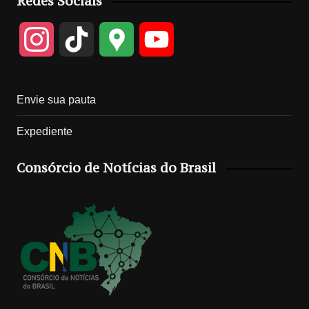
Redes Sociais
I
T
G
Y
n
i
o
o
Envie sua pauta
s
k
o
u
Expediente
t
T
g
T
Consórcio de Notícias do Brasil
a
o
l
u
g
k
e
b
r
M
e
a
a
C