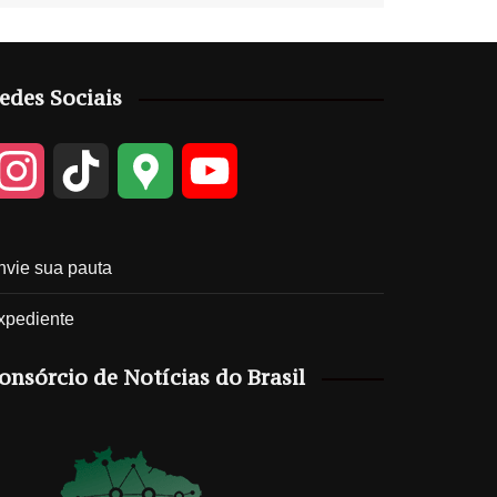
edes Sociais
I
T
G
Y
n
i
o
o
nvie sua pauta
s
k
o
u
xpediente
t
T
g
T
onsórcio de Notícias do Brasil
a
o
l
u
g
k
e
b