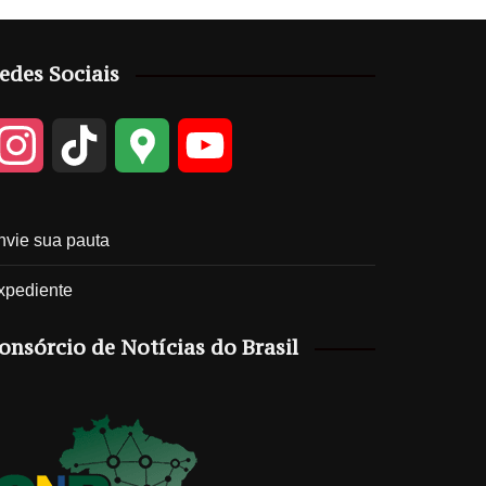
edes Sociais
I
T
G
Y
n
i
o
o
nvie sua pauta
s
k
o
u
xpediente
t
T
g
T
onsórcio de Notícias do Brasil
a
o
l
u
g
k
e
b
r
M
e